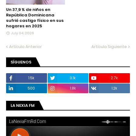
Un 37,9 % de niños en
República Dominicana
sufrió castigo físico en sus
hogares en 2025
July 04, 2026
Artículo Anterior
Artículo Siguiente
SÍGUENOS
1.5k
3.1k
2.7k
500
1.8k
1.2k
LA NEXIA FM