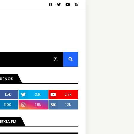
GUENOS
1.5k
3.1k
2.7k
500
1.8k
1.2k
NEXIA FM