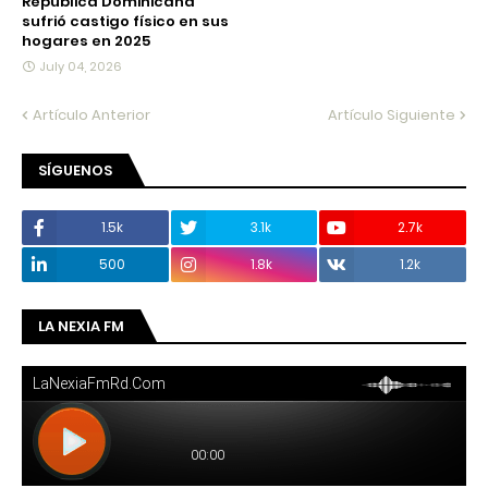
República Dominicana
sufrió castigo físico en sus
hogares en 2025
July 04, 2026
Artículo Anterior
Artículo Siguiente
SÍGUENOS
1.5k
3.1k
2.7k
500
1.8k
1.2k
LA NEXIA FM