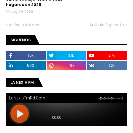
hogares en 2025
July 04, 2026
Artículo Anterior
Artículo Siguiente
SÍGUENOS
1.5k
3.1k
2.7k
500
1.8k
1.2k
LA NEXIA FM