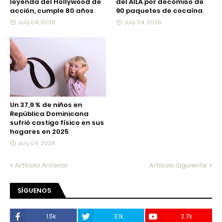
leyenda del Hollywood de
del AILA por decomiso de
acción, cumple 80 años
90 paquetes de cocaína
July 04, 2026
July 04, 2026
Un 37,9 % de niños en
República Dominicana
sufrió castigo físico en sus
hogares en 2025
July 04, 2026
Artículo Anterior
Artículo Siguiente
SÍGUENOS
1.5k
3.1k
2.7k