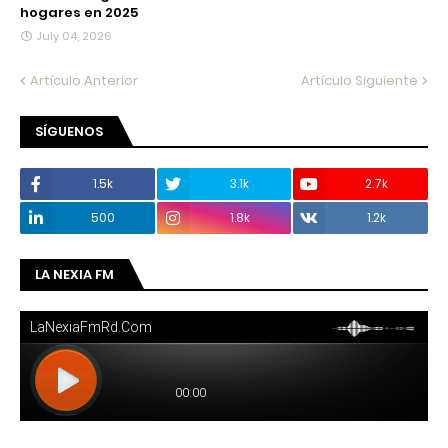
hogares en 2025
July 04, 2026
Artículo Anterior
Artículo Siguiente
SÍGUENOS
1.5k
3.1k
2.7k
500
1.8k
1.2k
LA NEXIA FM