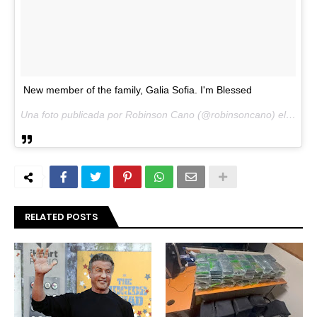
New member of the family, Galia Sofia. I'm Blessed
Una foto publicada por Robinson Cano (@robinsoncano) el
30 de
RELATED POSTS