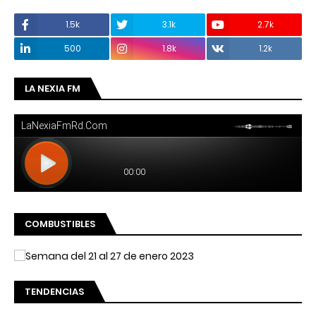
1.5k
3.1k
2.7k
500
1.8k
1.2k
LA NEXIA FM
COMBUSTIBLES
TENDENCIAS