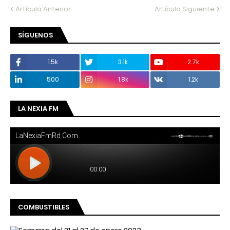
Artículo Anterior
Artículo Siguiente
SÍGUENOS
1.5k
3.1k
2.7k
500
1.8k
1.2k
LA NEXIA FM
COMBUSTIBLES