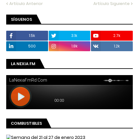
Artículo Anterior
Artículo Siguiente
SÍGUENOS
1.5k
3.1k
2.7k
500
1.8k
1.2k
LA NEXIA FM
COMBUSTIBLES