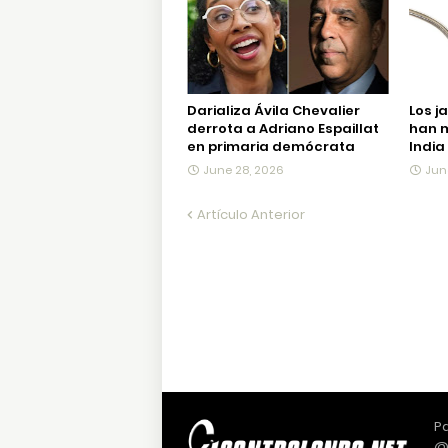
Darializa Ávila Chevalier
Los j
derrota a Adriano Espaillat
han m
en primaria demócrata
India
June 28, 2026
Jun
Artículo Anterior
Pa
@