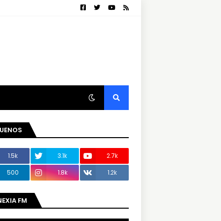
GUENOS
1.5k
3.1k
2.7k
500
1.8k
1.2k
NEXIA FM