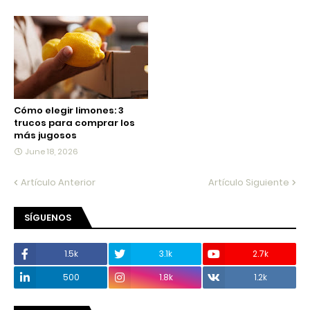
Cómo elegir limones: 3
trucos para comprar los
más jugosos
June 18, 2026
Artículo Anterior
Artículo Siguiente
SÍGUENOS
1.5k
3.1k
2.7k
500
1.8k
1.2k