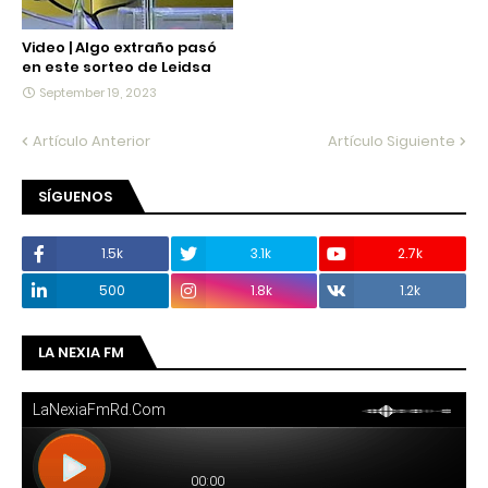
Video | Algo extraño pasó
en este sorteo de Leidsa
September 19, 2023
Artículo Anterior
Artículo Siguiente
SÍGUENOS
1.5k
3.1k
2.7k
500
1.8k
1.2k
LA NEXIA FM