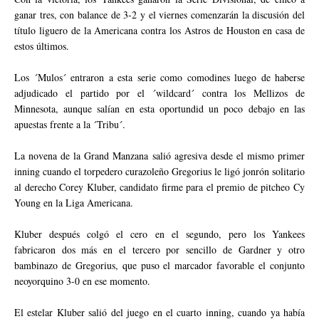
ganar tres, con balance de 3-2 y el viernes comenzarán la discusión del
título liguero de la Americana contra los Astros de Houston en casa de
estos últimos.
Los ´Mulos´ entraron a esta serie como comodines luego de haberse
adjudicado el partido por el ´wildcard´ contra los Mellizos de
Minnesota, aunque salían en esta oportundid un poco debajo en las
apuestas frente a la ´Tribu´.
La novena de la Grand Manzana salió agresiva desde el mismo primer
inning cuando el torpedero curazoleño Gregorius le ligó jonrón solitario
al derecho Corey Kluber, candidato firme para el premio de pitcheo Cy
Young en la Liga Americana.
Kluber después colgó el cero en el segundo, pero los Yankees
fabricaron dos más en el tercero por sencillo de Gardner y otro
bambinazo de Gregorius, que puso el marcador favorable el conjunto
neoyorquino 3-0 en ese momento.
El estelar Kluber salió del juego en el cuarto inning, cuando ya había