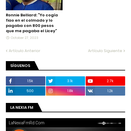
Ronnie Belliard: “Yo cogía
fiao en el colmado y lo
pagaba con 800 pesos
que me pagaba el Licey”
October 27, 2023
Artículo Anterior
Artículo Siguiente
SÍGUENOS
1.5k
3.1k
2.7k
500
1.8k
1.2k
LA NEXIA FM