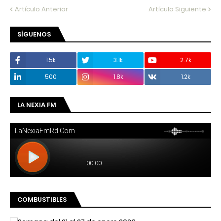
Artículo Anterior
Artículo Siguiente
SÍGUENOS
1.5k
3.1k
2.7k
500
1.8k
1.2k
LA NEXIA FM
COMBUSTIBLES