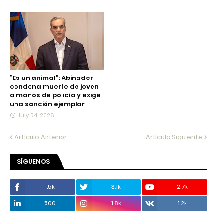
“Es un animal”: Abinader
condena muerte de joven
a manos de policía y exige
una sanción ejemplar
July 04, 2026
Artículo Anterior
Artículo Siguiente
SÍGUENOS
1.5k
3.1k
2.7k
500
1.8k
1.2k