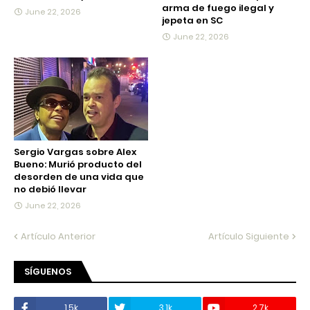
arma de fuego ilegal y
June 22, 2026
jepeta en SC
June 22, 2026
Sergio Vargas sobre Alex
Bueno: Murió producto del
desorden de una vida que
no debió llevar
June 22, 2026
Artículo Anterior
Artículo Siguiente
SÍGUENOS
1.5k
3.1k
2.7k