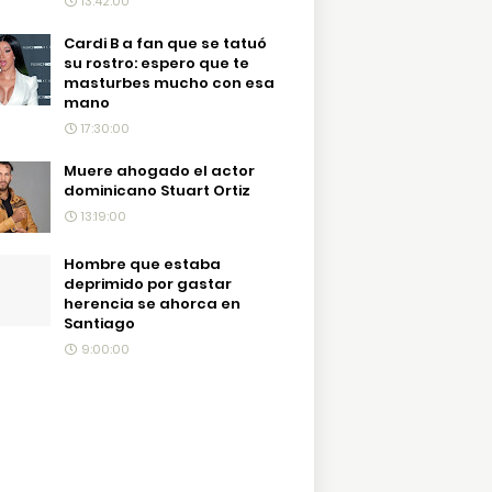
13:42:00
Cardi B a fan que se tatuó
su rostro: espero que te
masturbes mucho con esa
mano
17:30:00
Muere ahogado el actor
dominicano Stuart Ortiz
13:19:00
Hombre que estaba
deprimido por gastar
herencia se ahorca en
Santiago
9:00:00