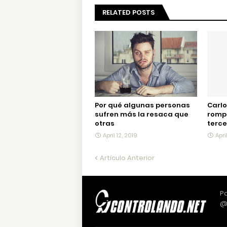
RELATED POSTS
Por qué algunas personas
Carlo
sufren más la resaca que
rompe
otras
terce
April 12, 2019
Apri
Artículo Anterior
Pa
@