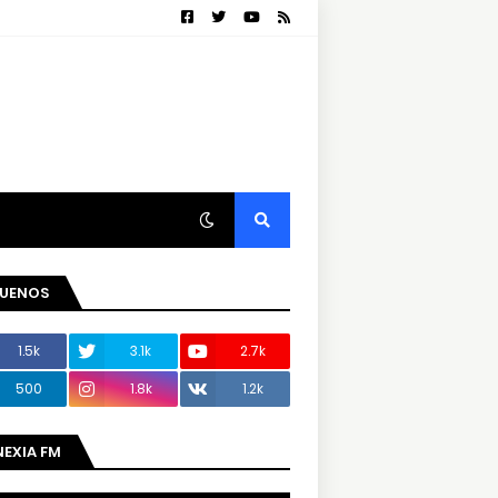
GUENOS
1.5k
3.1k
2.7k
500
1.8k
1.2k
NEXIA FM