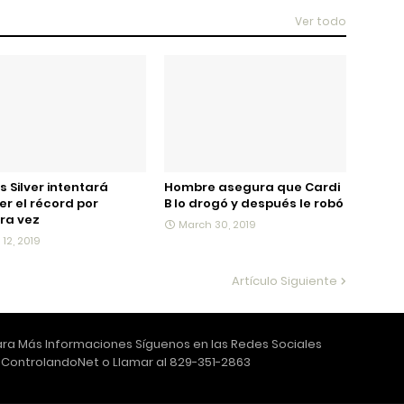
Ver todo
s Silver intentará
Hombre asegura que Cardi
r el récord por
B lo drogó y después le robó
ra vez
March 30, 2019
l 12, 2019
Artículo Siguiente
ra Más Informaciones Síguenos en las Redes Sociales
ControlandoNet o Llamar al 829-351-2863