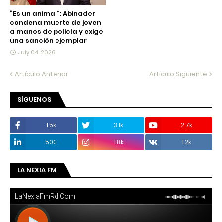
“Es un animal”: Abinader
condena muerte de joven
a manos de policía y exige
una sanción ejemplar
July 04, 2026
Artículo Anterior
Artículo Siguiente
SÍGUENOS
1.5k
3.1k
2.7k
500
1.8k
1.2k
LA NEXIA FM