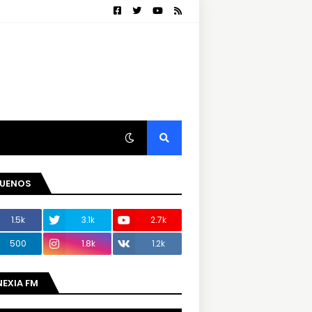
GUENOS
1.5k
3.1k
2.7k
500
1.8k
1.2k
NEXIA FM