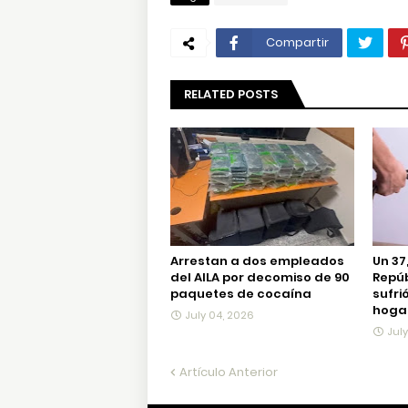
Compartir
RELATED POSTS
Arrestan a dos empleados
Un 37
del AILA por decomiso de 90
Repú
paquetes de cocaína
sufri
hogar
July 04, 2026
Jul
Artículo Anterior