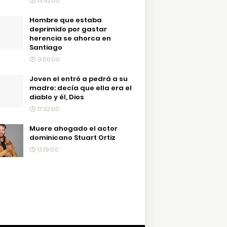
13:42:00
Hombre que estaba
deprimido por gastar
herencia se ahorca en
Santiago
9:00:00
Joven el entró a pedrá a su
madre: decía que ella era el
diablo y él, Dios
17:32:00
Muere ahogado el actor
dominicano Stuart Ortiz
13:19:00