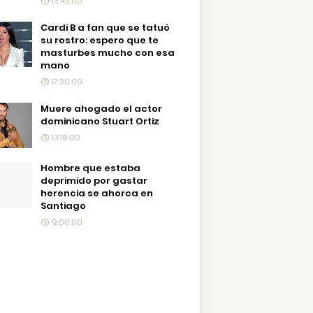
13:42:00
Cardi B a fan que se tatuó
su rostro: espero que te
masturbes mucho con esa
mano
17:30:00
Muere ahogado el actor
dominicano Stuart Ortiz
13:19:00
Hombre que estaba
deprimido por gastar
herencia se ahorca en
Santiago
9:00:00