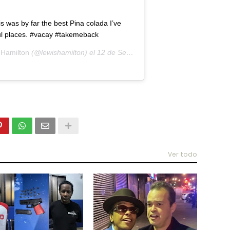
s was by far the best Pina colada I’ve
ul places. #vacay #takemeback
 Hamilton
(@lewishamilton) el
12 de Sep de 2019 a las 8:24 PDT
Ver todo