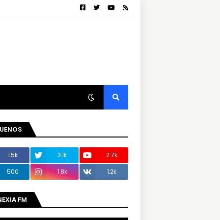
GUENOS
1.5k
3.1k
2.7k
500
1.8k
1.2k
NEXIA FM