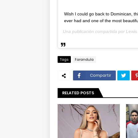
Wish I could go back to Dominican, thi
ever had and one of the most beautif
Una publicación compartida por
Lewis
Tags
Farandula
Compartir
RELATED POSTS