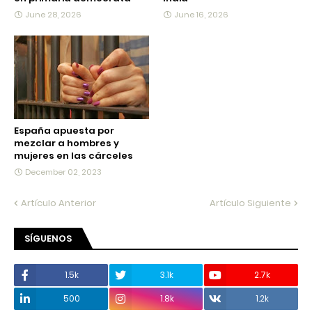
June 28, 2026
June 16, 2026
España apuesta por
mezclar a hombres y
mujeres en las cárceles
December 02, 2023
Artículo Anterior
Artículo Siguiente
SÍGUENOS
1.5k
3.1k
2.7k
500
1.8k
1.2k