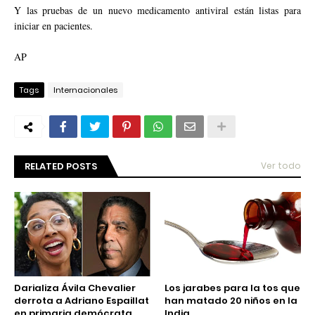
Y las pruebas de un nuevo medicamento antiviral están listas para
iniciar en pacientes.
AP
Tags
Internacionales
RELATED POSTS
Ver todo
Darializa Ávila Chevalier
Los jarabes para la tos que
derrota a Adriano Espaillat
han matado 20 niños en la
en primaria demócrata
India