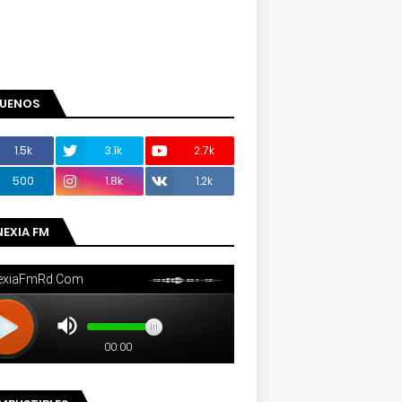
GUENOS
1.5k
3.1k
2.7k
500
1.8k
1.2k
NEXIA FM