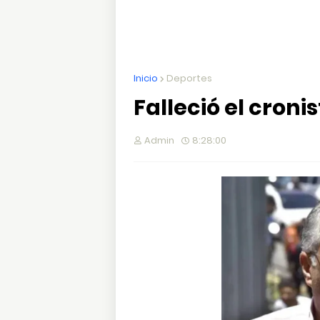
Inicio
Deportes
Falleció el croni
Admin
8:28:00