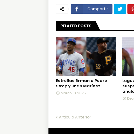
Compartir
RELATED POSTS
Estrellas firman a Pedro
Lugue
Strop y Jhan Maríñez
suspe
anula
March 18, 2025
Dec
Artículo Anterior