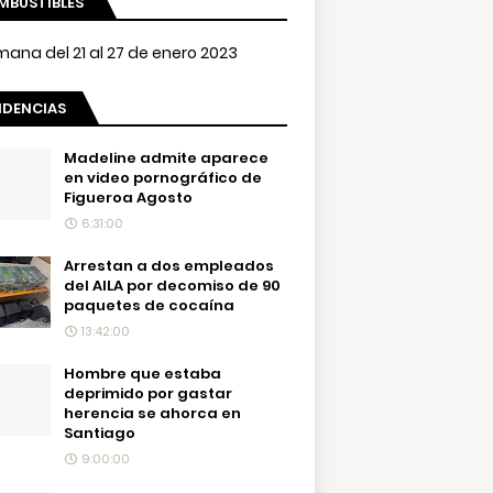
MBUSTIBLES
NDENCIAS
Madeline admite aparece
en video pornográfico de
Figueroa Agosto
6:31:00
Arrestan a dos empleados
del AILA por decomiso de 90
paquetes de cocaína
13:42:00
Hombre que estaba
deprimido por gastar
herencia se ahorca en
Santiago
9:00:00