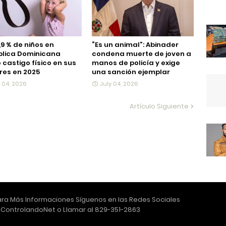
,9 % de niños en
“Es un animal”: Abinader
blica Dominicana
condena muerte de joven a
ó castigo físico en sus
manos de policía y exige
es en 2025
una sanción ejemplar
y 04, 2026
July 04, 2026
Artículo Siguiente
ra Más Informaciones Síguenos en las Redes Sociales
ControlandoNet o Llamar al 829-351-2863