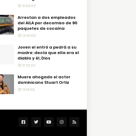
9:00:00
Arrestan a dos empleados
del AILA por decomiso de 90
paquetes de cocaína
13:42:00
Joven el entró a pedrá a su
madre: decía que ella era el
diablo y él, Dios
17:32:00
Muere ahogado el actor
dominicano Stuart Ortiz
13:19:00