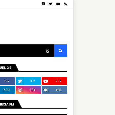
GUENOS
1.5k
3.1k
2.7k
500
1.8k
1.2k
NEXIA FM