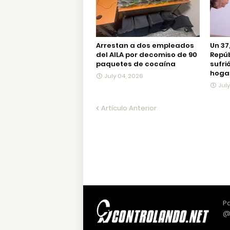
Arrestan a dos empleados
Un 37
del AILA por decomiso de 90
Repú
paquetes de cocaína
sufri
hogar
July 04, 2026
Jul
Artículo Anterior
Pa
@