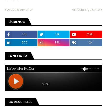
Artículo Anterior
Artículo Siguiente
SÍGUENOS
1.5k
3.1k
2.7k
500
1.8k
1.2k
LA NEXIA FM
COMBUSTIBLES