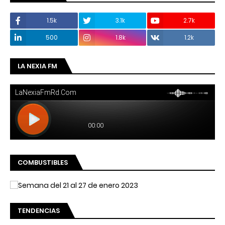
1.5k
3.1k
2.7k
500
1.8k
1.2k
LA NEXIA FM
COMBUSTIBLES
TENDENCIAS