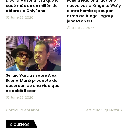
Dice la Materialista que le
Policía Nacional detiene
sacó más de un millón de
nueva vez a ‘Onguito Wa’ y
dólares a OnlyFans
a otro hombre; ocupan
arma de fuego ilegal y
June 22, 2026
jepeta en SC
June 22, 2026
Sergio Vargas sobre Alex
Bueno: Murió producto del
desorden de una vida que
no debió llevar
June 22, 2026
Artículo Anterior
Artículo Siguiente
SÍGUENOS