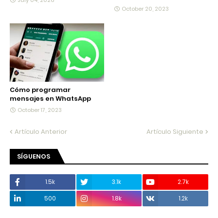
July 04, 2026
October 20, 2023
Cómo programar
mensajes en WhatsApp
October 17, 2023
Artículo Anterior
Artículo Siguiente
SÍGUENOS
1.5k
3.1k
2.7k
500
1.8k
1.2k