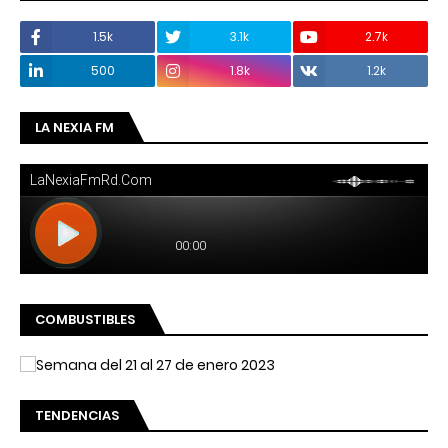
1.5k
3.1k
2.7k
500
1.8k
1.2k
LA NEXIA FM
COMBUSTIBLES
TENDENCIAS