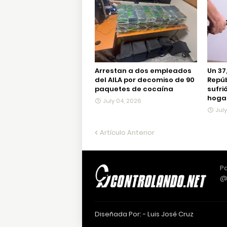
Arrestan a dos empleados
Un 37
del AILA por decomiso de 90
Repú
paquetes de cocaína
sufri
hogar
July 04, 2026
Jul
Artículo Anterior
Pa
@
Diseñada Por: -
Luis José Cruz