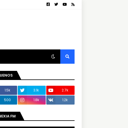
GUENOS
1.5k
3.1k
2.7k
500
1.8k
1.2k
NEXIA FM