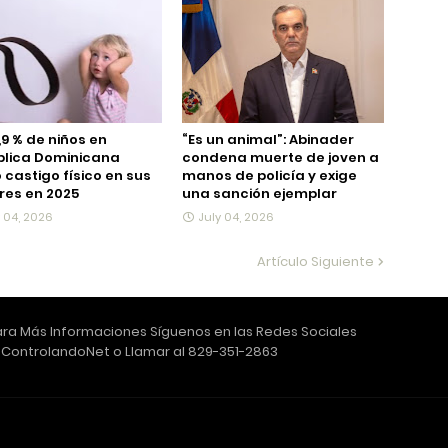
,9 % de niños en
“Es un animal”: Abinader
blica Dominicana
condena muerte de joven a
ó castigo físico en sus
manos de policía y exige
es en 2025
una sanción ejemplar
y 04, 2026
July 04, 2026
Artículo Siguiente
ra Más Informaciones Síguenos en las Redes Sociales
ControlandoNet o Llamar al 829-351-2863