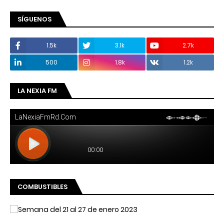
SÍGUENOS
1.5k
3.1k
2.7k
500
1.8k
1.2k
LA NEXIA FM
COMBUSTIBLES