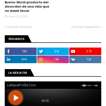
Bueno: Murió producto del
desorden de una vida que
no debió llevar
June 22, 2026
Artículo Anterior
Artículo Siguiente
SÍGUENOS
1.5k
3.1k
2.7k
500
1.8k
1.2k
LA NEXIA FM