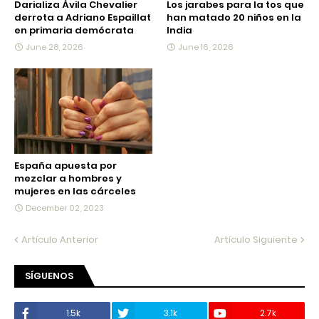
Darializa Ávila Chevalier
Los jarabes para la tos que
derrota a Adriano Espaillat
han matado 20 niños en la
en primaria demócrata
India
June 28, 2026
June 16, 2026
España apuesta por
mezclar a hombres y
mujeres en las cárceles
December 02, 2023
Artículo Anterior
Artículo Siguiente
SÍGUENOS
1.5k
3.1k
2.7k