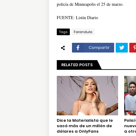
policía de Minneapolis el 25 de marzo.
FUENTE: Listín Diario
Tags
Farandula
Compartir
RELATED POSTS
Dice la Materialista que le
Polic
sacó más de un millón de
nueva
dólares a OnlyFans
a otr