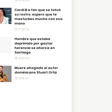
13:42:00
Cardi B a fan que se tatuó
su rostro: espero que te
masturbes mucho con esa
mano
17:30:00
Hombre que estaba
deprimido por gastar
herencia se ahorca en
Santiago
9:00:00
Muere ahogado el actor
dominicano Stuart Ortiz
13:19:00