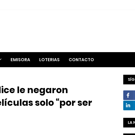
EMISORA
LOTERIAS
CONTACTO
SÍ
ice le negaron
ículas solo “por ser
LA 