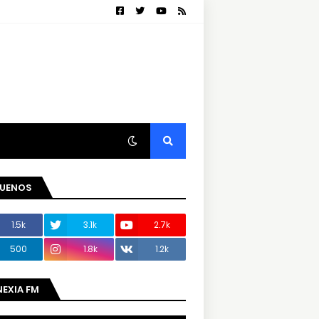
GUENOS
1.5k
3.1k
2.7k
500
1.8k
1.2k
NEXIA FM