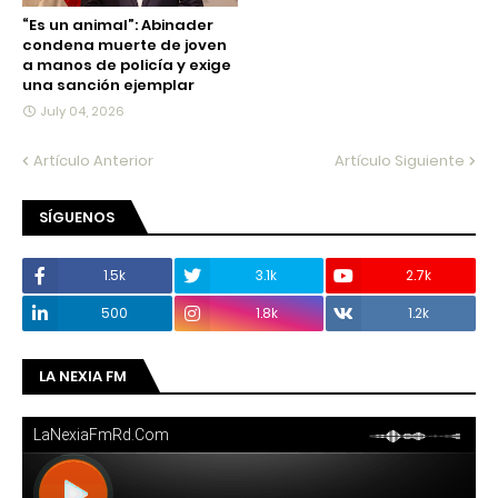
“Es un animal”: Abinader
condena muerte de joven
a manos de policía y exige
una sanción ejemplar
July 04, 2026
Artículo Anterior
Artículo Siguiente
SÍGUENOS
1.5k
3.1k
2.7k
500
1.8k
1.2k
LA NEXIA FM