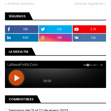
Artículo Anterior
Artículo Siguiente
SÍGUENOS
1.5k
3.1k
2.7k
500
1.8k
1.2k
LA NEXIA FM
COMBUSTIBLES