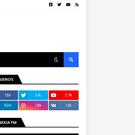
GUENOS
1.5k
3.1k
2.7k
500
1.8k
1.2k
NEXIA FM