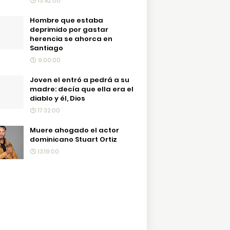
13:42:00
Hombre que estaba
deprimido por gastar
herencia se ahorca en
Santiago
9:00:00
Joven el entró a pedrá a su
madre: decía que ella era el
diablo y él, Dios
17:32:00
Muere ahogado el actor
dominicano Stuart Ortiz
13:19:00