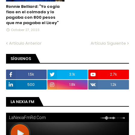
Ronnie Belliard: “Yo cogía
fiao en el colmado y lo
pagaba con 800 pesos
que me pagaba el Licey”
October 27, 2023
Artículo Anterior
Artículo Siguiente
SÍGUENOS
1.5k
3.1k
2.7k
500
1.8k
1.2k
LA NEXIA FM