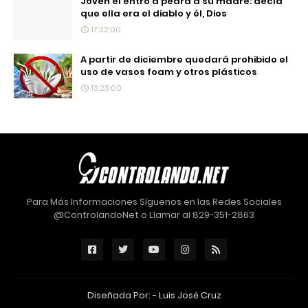
Joven el entró a pedrá a su madre: decía
que ella era el diablo y él, Dios
17:32:00
A partir de diciembre quedará prohibido el
uso de vasos foam y otros plásticos
13:23:00
Para Más Informaciones Síguenos en las Redes Sociales
@ControlandoNet o Llamar al 829-351-2863
Diseñada Por: -
Luis José Cruz