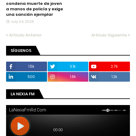
condena muerte de joven
a manos de policía y exige
una sanción ejemplar
July 04, 2026
Artículo Anterior
Artículo Siguiente
SÍGUENOS
1.5k
3.1k
2.7k
500
1.8k
1.2k
LA NEXIA FM