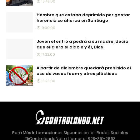
13:42:00
Hombre que estaba deprimido por gastar
herencia se ahorca en Santiago
9:00:00
Joven el entró a pedrá a su madre: decía
que ella era el diablo y él, Dios
17:32:00
A partir de diciembre quedará prohibido el
uso de vasos foam y otros plásticos
13:23:00
Para Más Informaciones Síguenos en las Redes Sociales
@ControlandoNet o Llamar al 829-351-2863