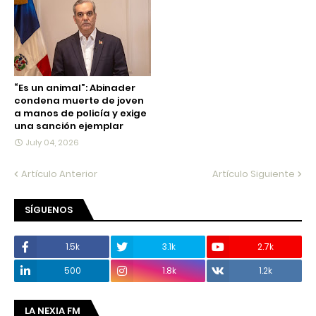
“Es un animal”: Abinader
condena muerte de joven
a manos de policía y exige
una sanción ejemplar
July 04, 2026
Artículo Anterior
Artículo Siguiente
SÍGUENOS
1.5k
3.1k
2.7k
500
1.8k
1.2k
LA NEXIA FM