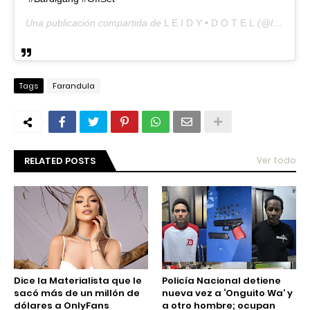
Una publicación compartida de
L E I D Y • D O T E L
(@leidydotel) el
Tags
Farandula
RELATED POSTS
Ver todo
Dice la Materialista que le
Policía Nacional detiene
sacó más de un millón de
nueva vez a ‘Onguito Wa’ y
dólares a OnlyFans
a otro hombre; ocupan