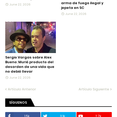
arma de fuego ilegal y
June 22, 2026
jepeta en SC
June 22, 2026
Sergio Vargas sobre Alex
Bueno: Murió producto del
desorden de una vida que
no debió llevar
June 22, 2026
Artículo Anterior
Artículo Siguiente
SÍGUENOS
1.5k
3.1k
2.7k