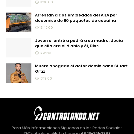
9:00:00
Arrestan a dos empleados del AILA por
decomiso de 90 paquetes de cocaína
13:42:00
Joven el entró a pedrá a su madre: decía
que ella era el diablo y él, Dios
17:32:00
Muere ahogado el actor dominicano Stuart
Ortiz
13:19:00
Para Más Informaciones Síguenos en las Redes Sociales
@ControlandoNet o Llamar al 829-351-2863