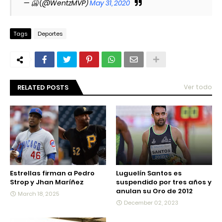
— 🥶 (@WentzMVP)
May 31, 2020
Tags
Deportes
RELATED POSTS
Ver todo
Estrellas firman a Pedro
Luguelín Santos es
Strop y Jhan Maríñez
suspendido por tres años y
anulan su Oro de 2012
March 18, 2025
December 02, 2023