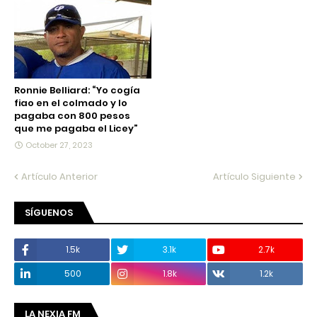
Ronnie Belliard: “Yo cogía
fiao en el colmado y lo
pagaba con 800 pesos
que me pagaba el Licey”
October 27, 2023
Artículo Anterior
Artículo Siguiente
SÍGUENOS
1.5k
3.1k
2.7k
500
1.8k
1.2k
LA NEXIA FM