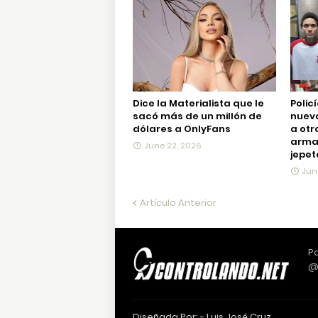
Dice la Materialista que le
Polic
sacó más de un millón de
nueva
dólares a OnlyFans
a otr
arma 
June 22, 2026
jepet
Jun
Artículo Anterior
Pa
@
Diseñada Por: -
Luis José Cruz