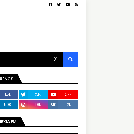
GUENOS
1.5k
3.1k
2.7k
500
1.8k
1.2k
NEXIA FM