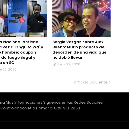
ía Nacional detiene
Sergio Vargas sobre Alex
 vez a ‘Onguito Wa’ y
Bueno: Murió producto del
o hombre; ocupan
desorden de una vida que
de fuego ilegal y
no debió llevar
a en SC
June 22, 2026
e 22, 2026
Artículo Siguiente
ra Más Informaciones Síguenos en las Redes Sociales
ControlandoNet o Llamar al 829-351-2863