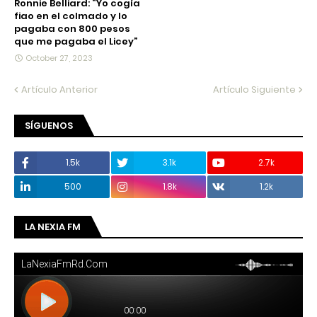
Ronnie Belliard: “Yo cogía
fiao en el colmado y lo
pagaba con 800 pesos
que me pagaba el Licey”
October 27, 2023
Artículo Anterior
Artículo Siguiente
SÍGUENOS
1.5k
3.1k
2.7k
500
1.8k
1.2k
LA NEXIA FM