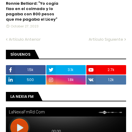
Ronnie Belliard: “Yo cogía
fiao en el colmado y lo
pagaba con 800 pesos
que me pagaba el Licey”
October 27, 2023
Artículo Anterior
Artículo Siguiente
SÍGUENOS
1.5k
3.1k
2.7k
500
1.8k
1.2k
LA NEXIA FM