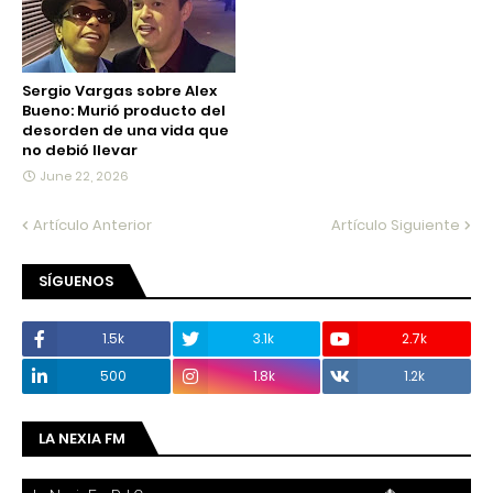
Sergio Vargas sobre Alex
Bueno: Murió producto del
desorden de una vida que
no debió llevar
June 22, 2026
Artículo Anterior
Artículo Siguiente
SÍGUENOS
1.5k
3.1k
2.7k
500
1.8k
1.2k
LA NEXIA FM