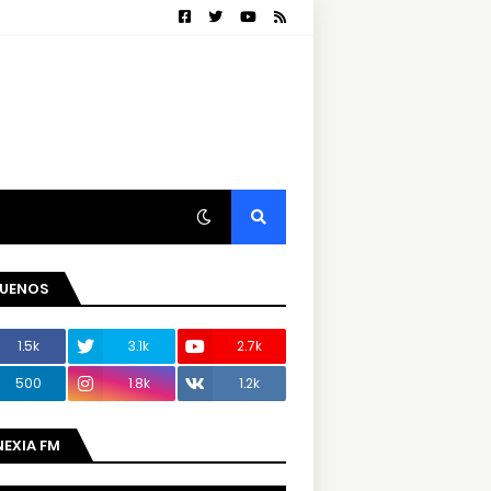
GUENOS
1.5k
3.1k
2.7k
500
1.8k
1.2k
NEXIA FM