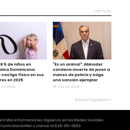
Ver todo
,9 % de niños en
“Es un animal”: Abinader
blica Dominicana
condena muerte de joven a
ó castigo físico en sus
manos de policía y exige
es en 2025
una sanción ejemplar
y 04, 2026
July 04, 2026
Artículo Siguiente
ra Más Informaciones Síguenos en las Redes Sociales
ControlandoNet o Llamar al 829-351-2863