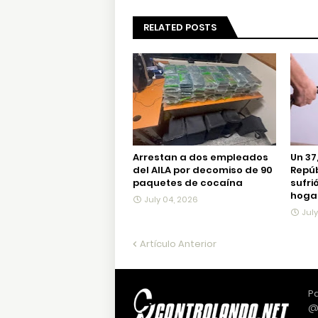
RELATED POSTS
Arrestan a dos empleados
Un 37
del AILA por decomiso de 90
Repú
paquetes de cocaína
sufri
hogar
July 04, 2026
Jul
Artículo Anterior
Pa
@