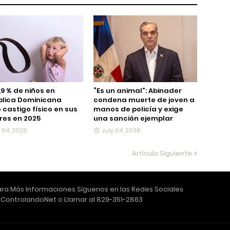
,9 % de niños en
“Es un animal”: Abinader
blica Dominicana
condena muerte de joven a
ó castigo físico en sus
manos de policía y exige
es en 2025
una sanción ejemplar
y 04, 2026
July 04, 2026
Artículo Siguiente
ra Más Informaciones Síguenos en las Redes Sociales
ControlandoNet o Llamar al 829-351-2863