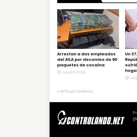
Arrestan a dos empleados
Un 37
del AILA por decomiso de 90
Repú
paquetes de cocaína
sufri
hogar
July 04, 2026
Jul
Artículo Anterior
Pa
@