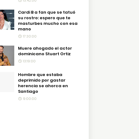
13:42:00
Cardi B a fan que se tatuó
su rostro: espero que te
masturbes mucho con esa
mano
17:30:00
Muere ahogado el actor
dominicano Stuart Ortiz
13:19:00
Hombre que estaba
deprimido por gastar
herencia se ahorca en
Santiago
9:00:00