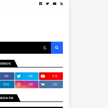
GUENOS
1.5k
3.1k
2.7k
500
1.8k
1.2k
NEXIA FM