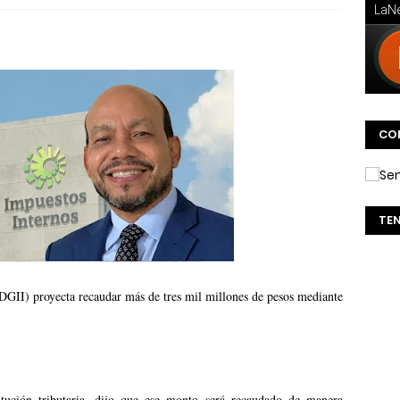
CO
TE
DGII) proyecta recaudar más de tres mil millones de pesos mediante
titución tributaria, dijo que ese monto será recaudado de manera