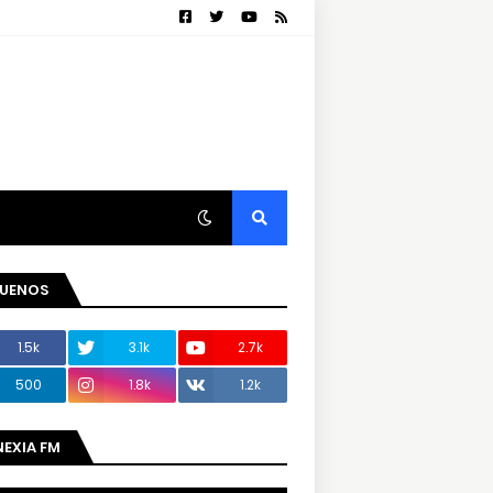
GUENOS
1.5k
3.1k
2.7k
500
1.8k
1.2k
NEXIA FM