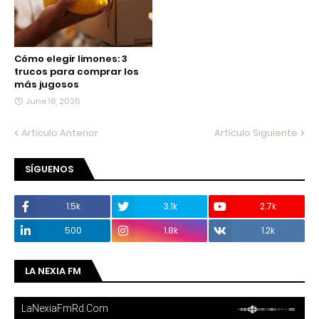
Cómo elegir limones: 3
trucos para comprar los
más jugosos
June 18, 2026
Artículo Anterior
Artículo Siguiente
SÍGUENOS
1.5k
3.1k
2.7k
500
1.8k
1.2k
LA NEXIA FM