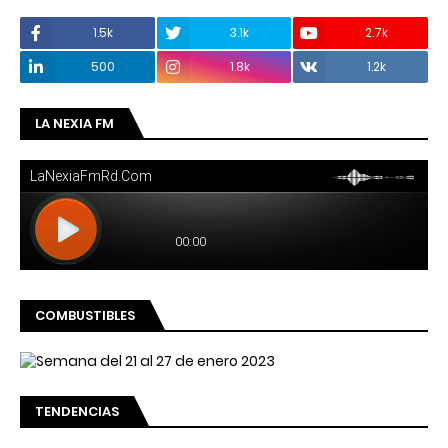
1.5k
3.1k
2.7k
500
1.8k
1.2k
LA NEXIA FM
COMBUSTIBLES
TENDENCIAS