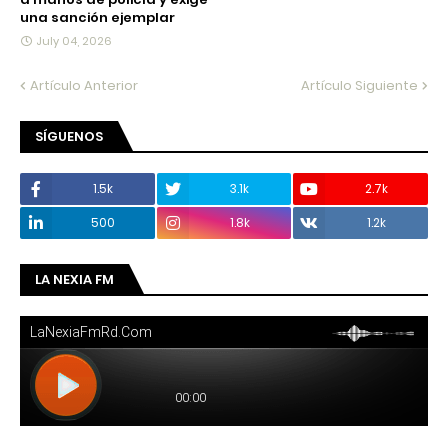
una sanción ejemplar
July 04, 2026
Artículo Anterior
Artículo Siguiente
SÍGUENOS
1.5k
3.1k
2.7k
500
1.8k
1.2k
LA NEXIA FM